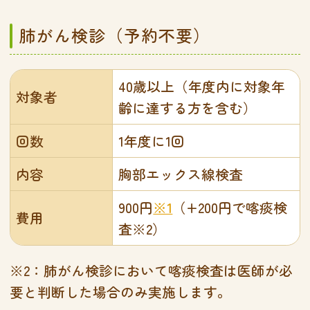
肺がん検診（予約不要）
40歳以上（年度内に対象年
対象者
齢に達する方を含む）
回数
1年度に1回
内容
胸部エックス線検査
900円
※1
（+200円で喀痰検
費用
査※2）
※2：肺がん検診において喀痰検査は医師が必
要と判断した場合のみ実施します。