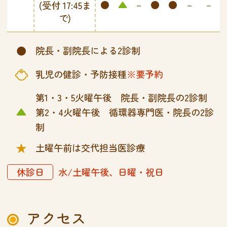
●
▲
－
●
●
－
－
(受付 17:45ま
で)
●
院長・副院長による2診制
乳児
乳児の健診・予防接種
※要予約
第1・3・5火曜午後 院長・副院長の2診制
▲
第2・4火曜午後 循環器専門医・院長の2診
制
★
土曜午前は交代担当医診療
休診日
水/土曜午後、日曜・祝日
アクセス