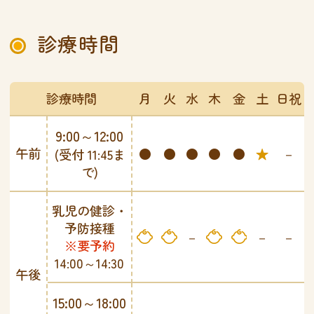
診療時間
診療時間
月
火
水
木
金
土
日祝
9:00～12:00
午前
●
●
●
●
●
★
－
(受付 11:45ま
で)
乳児の健診・
予防接種
乳児
乳児
乳児
乳児
－
－
－
※要予約
14:00～14:30
午後
15:00～18:00